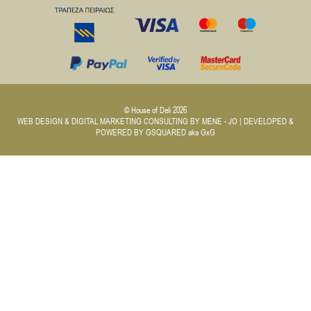
© House of Deli 2026
WEB DESIGN & DIGITAL MARKETING CONSULTING BY
MENE - JO
| DEVELOPED &
POWERED BY
GSQUARED aka GxG