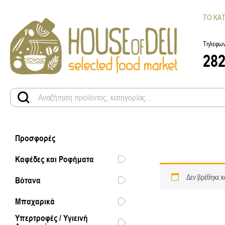
ΤΟ ΚΑ
Τηλεφων
28
Προσφορές
Καφέδες και Ροφήματα
Δεν βρέθηκε κ
Βότανα
Μπαχαρικά
Υπερτροφές / Υγιεινή