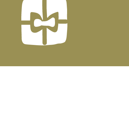
CONSULTING BY
MENE - JO
| DEVELOPED & POWERED BY
GSQUARED aka GxG
↑