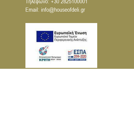
Τηλέφωνο:
+30 2825100001
Email:
info@houseofdeli.gr
© House of Deli 2026