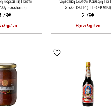
ρή Κορεάτικη Πάστα
Κορεάτικη Σάλτσα Καυτερή Για 
200γρ Gochujang
Sticks 120ΓΡ ( TTEOBOKKI)
3.79
€
2.79
€
ντλημένο
Εξαντλημένο