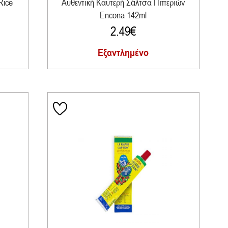
Rice
Αυθεντική Καυτερή Σάλτσα Πιπεριών
Encona 142ml
2.49
€
Εξαντλημένο