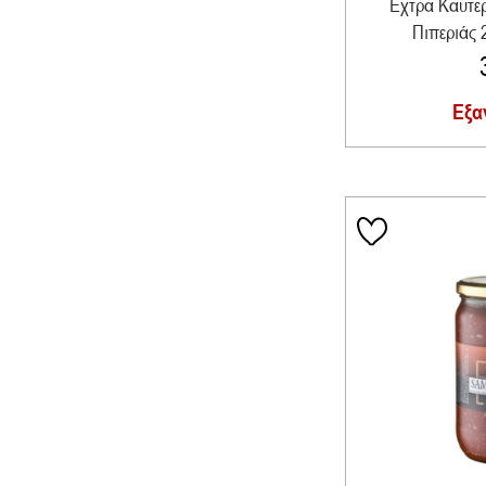
Έχτρα Καυτε
Πιπεριάς 
Εξα