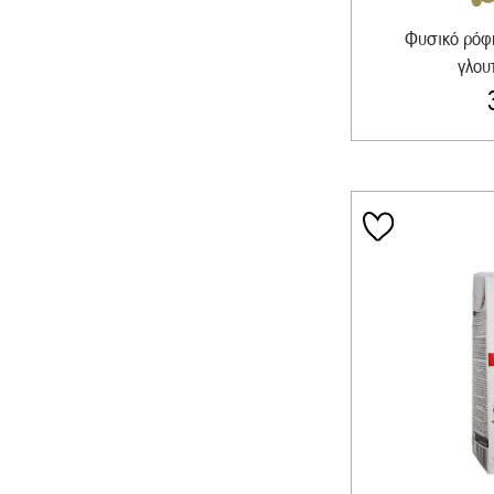
Φυσικό ρόφ
γλουτ