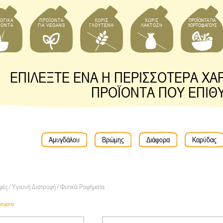
ΟΓΙΚΑ
ΠΡΟΪΟΝΤΑ
ΧΩΡΙΣ
ΧΩΡΙΣ
ΠΡΟΪΟΝΤΑ ΓΙΑ
ΪΟΝΤΑ
ΓΙΑ VEGANS
ΓΛΟΥΤΕΝΗ
ΛΑΚΤΟΖΗ
ΧΟΡΤΟΦΑΓΟΥΣ
ΕΠΙΛΕΞΤΕ ΕΝΑ Η ΠΕΡΙΣΣΟΤΕΡΑ ΧΑΡ
ΠΡΟΪΟΝΤΑ ΠΟΥ ΕΠΙΘ
Αμυγδάλου
Βρώμης
Διάφορα
Καρύδας
ές / Υγιεινή Διατροφή
/ Φυτικά Ροφήματα
έσματα