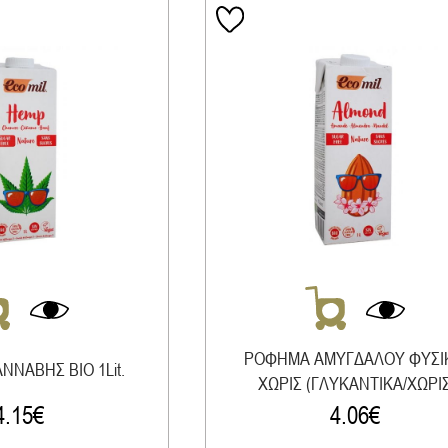
ΡΟΦΗΜΑ ΑΜΥΓΔΑΛΟΥ ΦΥΣΙ
ΦΗΜΑ ΚΑΝΝΑΒΗΣ ΒΙΟ 1Lit.
ΧΩΡΙΣ (ΓΛΥΚΑΝΤΙΚΑ/ΧΩΡΙ
ΖΑΧΑΡΗ) ΒΙΟ 1LΤ
4.15
€
4.06
€