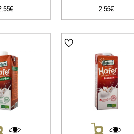
2.55
€
2.55
€