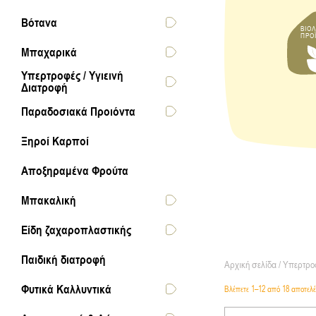
Βότανα
ΒΙΟΛ
ΠΡΟ
Μπαχαρικά
Υπερτροφές / Υγιεινή
Διατροφή
Παραδοσιακά Προιόντα
Ξηροί Καρποί
Αποξηραμένα Φρούτα
Μπακαλική
Είδη ζαχαροπλαστικής
Παιδική διατροφή
Αρχική σελίδα
/
Υπερτροφ
Φυτικά Καλλυντικά
Βλέπετε 1–12 από 18 αποτελ