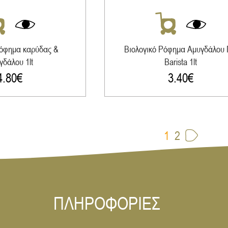
ρόφημα καρύδας &
Βιολογικό Ρόφημα Αμυγδάλου 
γδάλου 1lt
Barista 1lt
4.80
€
3.40
€
1
2
ΠΛΗΡΟΦΟΡΙΕΣ