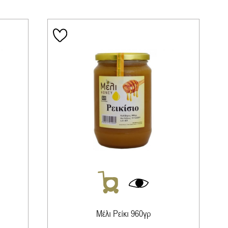
Μέλι Ρείκι 960γρ