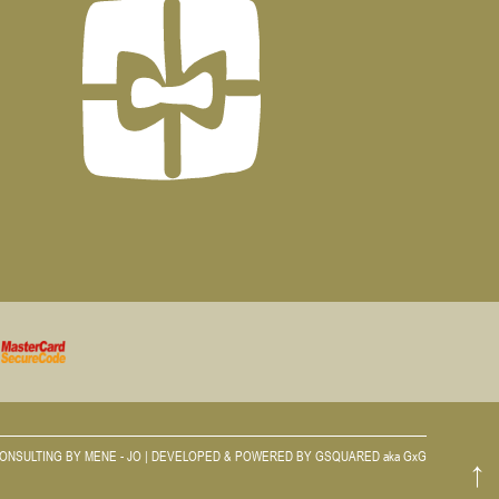
CONSULTING BY
MENE - JO
| DEVELOPED & POWERED BY
GSQUARED aka GxG
↑