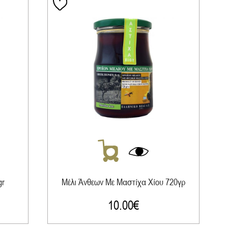
gr
Μέλι Άνθεων Με Μαστίχα Χίου 720γρ
10.00
€