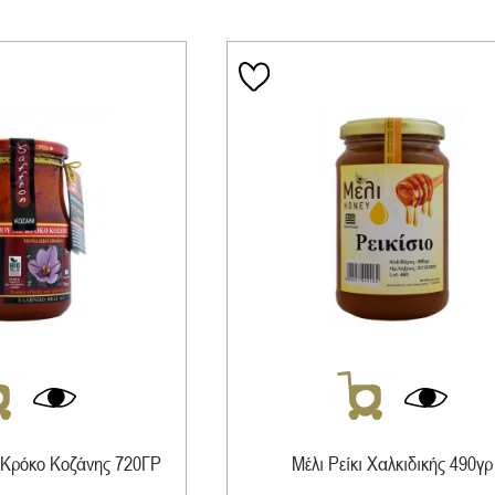
 Κρόκο Κοζάνης 720ΓΡ
Μέλι Ρείκι Χαλκιδικής 490γρ