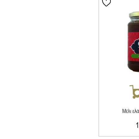
Μέλι ελ
1