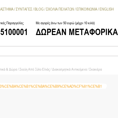
ΤΑΣΤΗΜΑ
ΣΥΝΤΑΓΕΣ
BLOG
ΣΧΟΛΙΑ ΠΕΛΑΤΩΝ
ΕΠΙΚΟΙΝΩΝΙΑ
ENGLISH
ικές Παραγγελίες
Με αγορές άνω των 50 ευρώ (μέχρι 10 κιλά)
25100001
ΔΩΡΕΑΝ ΜΕΤΑΦΟΡΙΚ
τικά & Δώρα
/
Σκεύη Από Ξύλο Ελιάς
/
Διακοσμητικά Αντικείμενα
/ Σκακιέρα