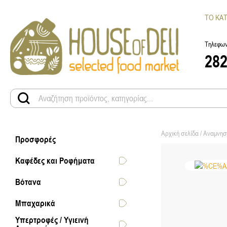
ΤΟ ΚΑ
Τηλεφων
28
Αρχική σελίδα
/
Αναμνησ
Προσφορές
Καφέδες και Ροφήματα
Βότανα
Μπαχαρικά
Υπερτροφές / Υγιεινή