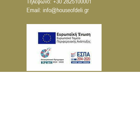
Τηλέφωνο:
+30 2825100001
Email:
info@houseofdeli.gr
© House of Deli 2026