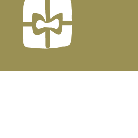
CONSULTING BY
MENE - JO
| DEVELOPED & POWERED BY
GSQUARED aka GxG
↑