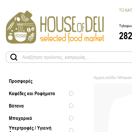
ΤΟ ΚΑ
Τηλεφων
28
Αρχική σελίδα
/
Μπακαλι
Προσφορές
Καφέδες και Ροφήματα
Βότανα
Μπαχαρικά
Υπερτροφές / Υγιεινή