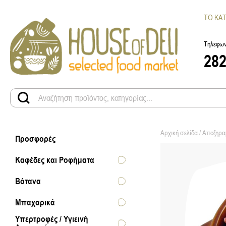
ΤΟ ΚΑ
Τηλεφων
28
Αρχική σελίδα
/
Αποξηρα
Προσφορές
Καφέδες και Ροφήματα
Βότανα
Μπαχαρικά
Υπερτροφές / Υγιεινή