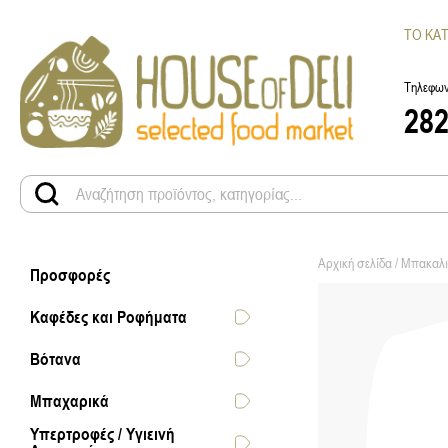
ΤΟ ΚΑ
Τηλεφων
28
Αρχική σελίδα
/
Μπακαλι
Προσφορές
Καφέδες και Ροφήματα
Βότανα
Μπαχαρικά
Υπερτροφές / Υγιεινή