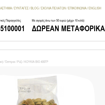
ΤΑΣΤΗΜΑ
ΣΥΝΤΑΓΕΣ
BLOG
ΣΧΟΛΙΑ ΠΕΛΑΤΩΝ
ΕΠΙΚΟΙΝΩΝΙΑ
ENGLISH
ικές Παραγγελίες
Με αγορές άνω των 50 ευρώ (μέχρι 10 κιλά)
25100001
ΔΩΡΕΑΝ ΜΕΤΑΦΟΡΙΚ
κή
/
Όσπρια / Ρύζι
/ ΚΟΥΚΙΑ ΒΙΟ 400ΓΡ