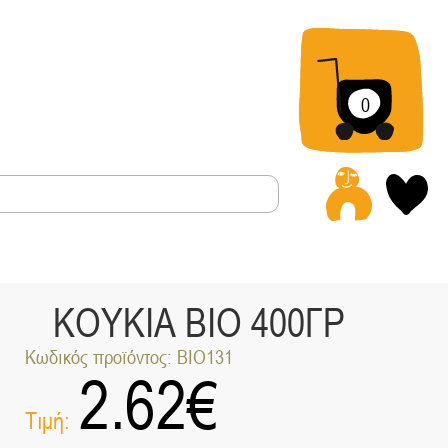
0
Α
ΚΟΥΚΙΑ ΒΙΟ 400ΓΡ
Κωδικός προϊόντος: ΒΙΟ131
2.62
€
Τιμή: