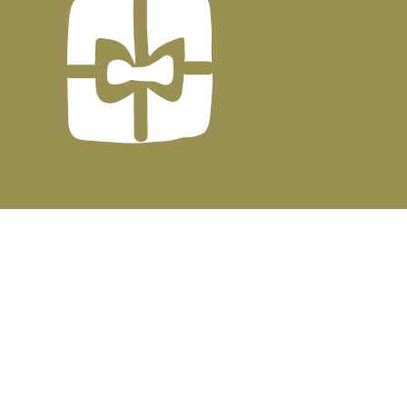
CONSULTING BY
MENE - JO
| DEVELOPED & POWERED BY
GSQUARED aka GxG
↑