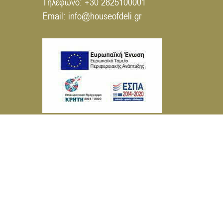
Τηλέφωνο:
+30 2825100001
Email:
info@houseofdeli.gr
© House of Deli 2026