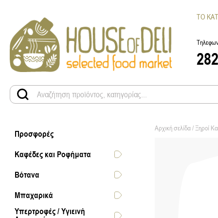
ΤΟ ΚΑ
Τηλεφων
28
Αρχική σελίδα
/
Ξηροί Κ
Προσφορές
Καφέδες και Ροφήματα
Βότανα
Μπαχαρικά
Υπερτροφές / Υγιεινή