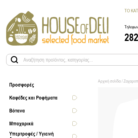
ΤΟ ΚΑ
Τηλεφων
28
Αρχική σελίδα
/
Ζαχαροπ
Προσφορές
Καφέδες και Ροφήματα
Βότανα
Μπαχαρικά
Υπερτροφές / Υγιεινή