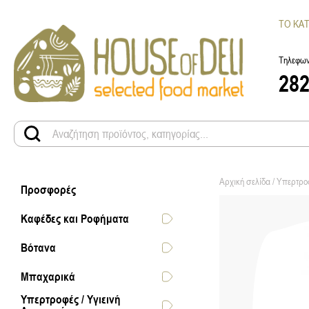
ΤΟ ΚΑ
Τηλεφων
28
Αρχική σελίδα
/
Υπερτροφ
Προσφορές
Καφέδες και Ροφήματα
Βότανα
Μπαχαρικά
Υπερτροφές / Υγιεινή