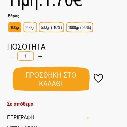
Βάρος
100gr
250gr
500gr (-10%)
1000gr (-20%)
ΠΟΣΟΤΗΤΑ
-
+
Πιπέρι
Μαύρο
Σκόνη
ποσότητα
ΠΡΟΣΘΗΚΗ ΣΤΟ
ΚΑΛΑΘΙ
Σε απόθεμα
ΠΕΡΙΓΡΑΦΗ
Το μαύρο πιπέρι θεωρείται ο 
«βασιλιάς» των μπαχαρικών εδώ 