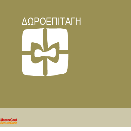
λειτουργεί ως φυσικό αποσυμφορητικό.Βελτιώνει την 
καρδιαγγειακή υγεία.Έχει αντιοξειδωτική δράση
ΔΩΡΟΕΠΙΤΑΓΗ
Προέλευση: Βιετνάμ