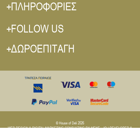
ΠΛΗΡΟΦΟΡΙΕΣ
FOLLOW US
ΔΩΡΟΕΠΙΤΑΓΗ
© House of Deli 2026
WEB DESIGN & DIGITAL MARKETING CONSULTING BY
MENE - JO
| DEVELOPED &
POWERED BY
GSQUARED aka GxG