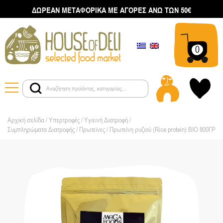
ΔΩΡΕΑΝ ΜΕΤΑΦΟΡΙΚΑ ΜΕ ΑΓΟΡΕΣ ΑΝΩ ΤΩΝ 50€
0
Αρχική σελίδα
/
Υπερτροφές / Υγιεινή Διατροφή
/
Συμπληρώματα Διατροφής / Πρωτεϊνες
/ Πρωτείνη ρυζιού (Rice protein) ΒΙΟ 800ΓΡ