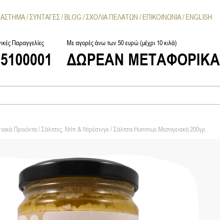
ΤΑΣΤΗΜΑ
ΣΥΝΤΑΓΕΣ
BLOG
ΣΧΟΛΙΑ ΠΕΛΑΤΩΝ
ΕΠΙΚΟΙΝΩΝΙΑ
ENGLISH
ικές Παραγγελίες
Με αγορές άνω των 50 ευρώ (μέχρι 10 κιλά)
25100001
ΔΩΡΕΑΝ ΜΕΤΑΦΟΡΙΚ
ιακά Προιόντα
/
Σάλτσες, Ντίπ & Ντρέσινγκ
/ Σάλτσα Hummus Μεσογειακή 200γρ