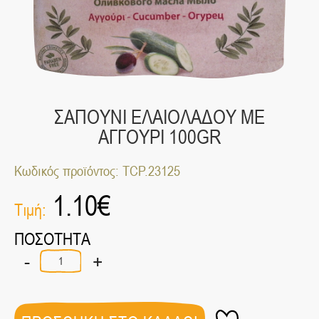
ΣΑΠΟΥΝΙ ΕΛΑΙΟΛΑΔΟΥ ΜΕ
ΑΓΓΟΥΡΙ 100GR
Κωδικός προϊόντος: TCP.23125
1.10
€
Τιμή:
ΠΟΣΟΤΗΤΑ
-
+
Σαπούνι
Ελαιολάδου
Με
Αγγούρι
100gr