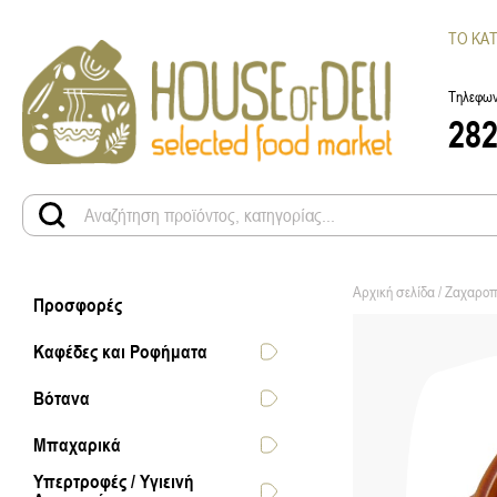
ΤΟ ΚΑ
Τηλεφων
28
Αρχική σελίδα
/
Ζαχαροπ
Προσφορές
Καφέδες και Ροφήματα
Βότανα
Μπαχαρικά
Υπερτροφές / Υγιεινή