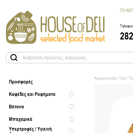
ΤΟ ΚΑ
Τηλεφων
28
Αρχική σελίδα
/
Τσάι
/
Τσ
Προσφορές
Καφέδες και Ροφήματα
Βότανα
Μπαχαρικά
Υπερτροφές / Υγιεινή