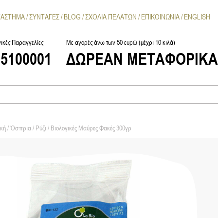
ΤΑΣΤΗΜΑ
ΣΥΝΤΑΓΕΣ
BLOG
ΣΧΟΛΙΑ ΠΕΛΑΤΩΝ
ΕΠΙΚΟΙΝΩΝΙΑ
ENGLISH
ικές Παραγγελίες
Με αγορές άνω των 50 ευρώ (μέχρι 10 κιλά)
25100001
ΔΩΡΕΑΝ ΜΕΤΑΦΟΡΙΚ
κή
/
Όσπρια / Ρύζι
/ Βιολογικές Μαύρες Φακές 300γρ