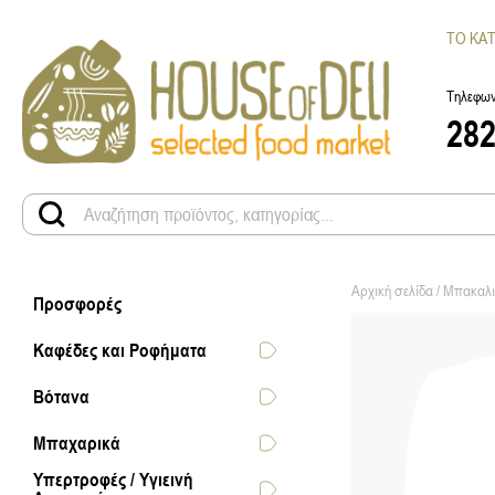
ΤΟ ΚΑ
Τηλεφων
28
Αρχική σελίδα
/
Μπακαλι
Προσφορές
Καφέδες και Ροφήματα
Βότανα
Μπαχαρικά
Υπερτροφές / Υγιεινή