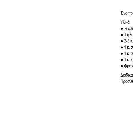
Ένα πρω
Υλικά
● ½ φλι
● 1 φλι
● 2-3 κ
● 1 κ. 
● 1 κ. 
● 1 κ. 
● Φρέσ
Διαδικα
Προσθέσ