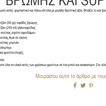
ΒΡΩΜΗΣ ΚΑΙ SU
ινό απλό, χορταστικό και πάνω απ’όλα με μεγάλη θρεπτική αξία. Φτιάξτε το και ξε
τζάνι (50 γρ) νιφάδες βρώμης
τζάνι (240 ml) γάλα καρύδας
. σούπας σιρόπι σφενδάμου
σούπας Acai σε σκόνη
σούπας μύρτιλο
κράνμπερι
κα φρούτα εποχής
σία
τε όλα τα υλικά εκτός των φρέσκων φρούτων σε ένα μπολ και ανακατέψτε. Στο τέλο
Μοιράσου αυτό το άρθρο με του