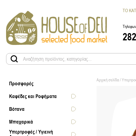
ΤΟ ΚΑ
Τηλεφων
28
Αρχική σελίδα
/
Υπερτροφ
Προσφορές
Καφέδες και Ροφήματα
Βότανα
Μπαχαρικά
Υπερτροφές / Υγιεινή